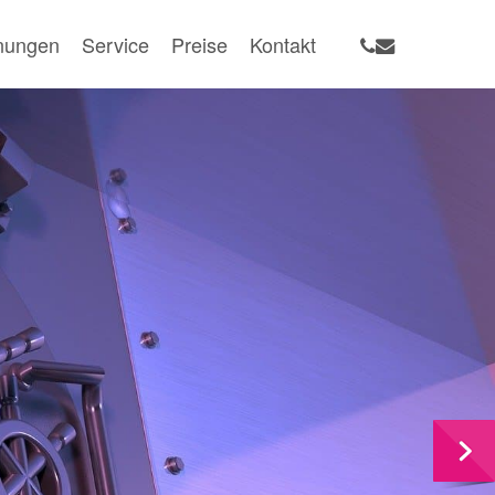
phone
email
fnungen
Service
Preise
Kontakt
Tresoröffnungen zum