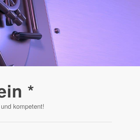
Festpreis!
ein *
ig und kompetent!